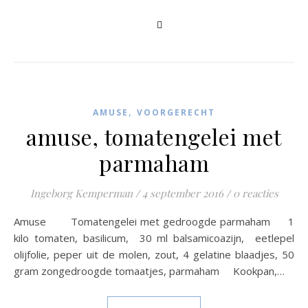
,
AMUSE
VOORGERECHT
amuse, tomatengelei met
parmaham
Ingeborg Kemperman
/
4 september 2016
/
0 reacties
Amuse Tomatengelei met gedroogde parmaham 1
kilo tomaten, basilicum, 30 ml balsamicoazijn, eetlepel
olijfolie, peper uit de molen, zout, 4 gelatine blaadjes, 50
gram zongedroogde tomaatjes, parmaham Kookpan,…