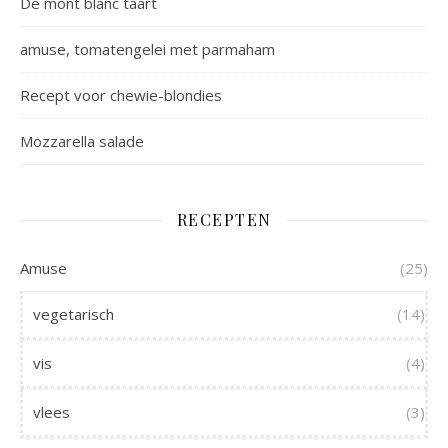
De mont blanc taart
amuse, tomatengelei met parmaham
Recept voor chewie-blondies
Mozzarella salade
RECEPTEN
Amuse
(25)
vegetarisch
(14)
vis
(4)
vlees
(3)