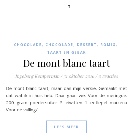
,
,
,
,
CHOCOLADE
CHOCOLADE
DESSERT
ROMIG
TAART EN GEBAK
De mont blanc taart
Ingeborg Kemperman
/
31 oktober 2016
/
0 reacties
De mont blanc taart, maar dan mijn versie. Gemaakt met
dat wat ik in huis heb. Daar gaan we: Voor de meringue:
200 gram poedersuiker 5 eiwitten 1 eetlepel maïzena
Voor de vulling/…
LEES MEER