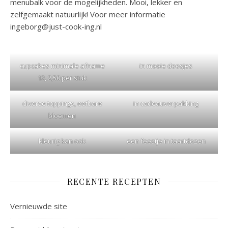
menubalk voor de mogelijkheden. Mooi, lekker en
zelfgemaakt natuurlijk! Voor meer informatie
ingeborg@just-cook-ing.nl
cupcakes minimale afname
in mooie doosjes
12, 2,50 per stuk
diverse toppings, eetbare
in cadeauverpakking
bloemen
kleurig kan ook
een feestje in taartdozen
RECENTE RECEPTEN
Vernieuwde site